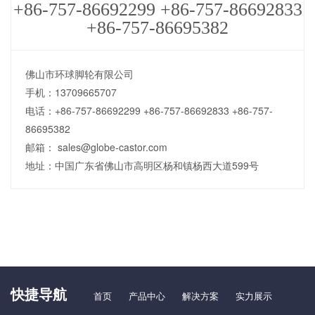
+86-757-86692299 +86-757-86692833
+86-757-86695382
佛山市环球脚轮有限公司
手机：13709665707
电话：+86-757-86692299 +86-757-86692833 +86-757-
86695382
邮箱： sales@globe-castor.com
地址：中国广东省佛山市高明区杨和镇杨西大道599号
快捷导航
首页
产品中心
解决方案
实力展示