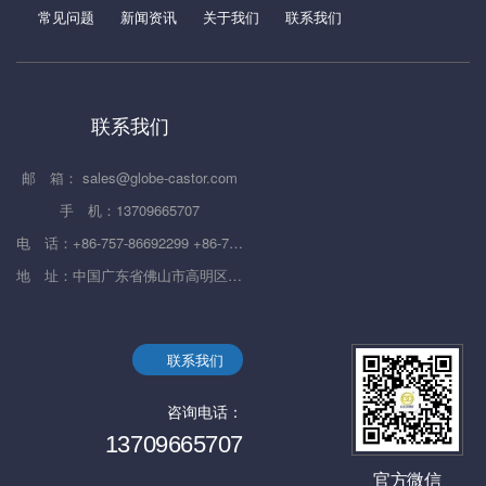
常见问题
新闻资讯
关于我们
联系我们
联系我们
邮 箱： sales@globe-castor.com
手 机：13709665707
电 话：+86-757-86692299 +86-757-86692833 +86-757-86695382
地 址：中国广东省佛山市高明区杨和镇杨西大道599号
联系我们
咨询电话：
13709665707
官方微信